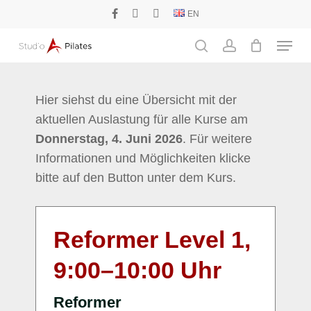
Skip
EN
facebook
phone
email
to
Menu
main
search
account
content
Hier siehst du eine Übersicht mit der
aktuellen Auslastung für alle Kurse am
Donnerstag, 4. Juni 2026
. Für weitere
Informationen und Möglichkeiten klicke
bitte auf den Button unter dem Kurs.
Reformer Level 1,
9:00
–
10:00
Uhr
Reformer