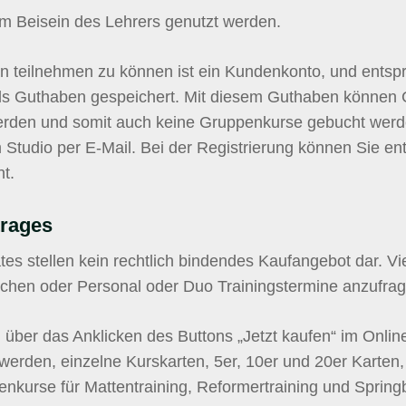
 im Beisein des Lehrers genutzt werden.
 teilnehmen zu können ist ein Kundenkonto, und entspre
als Guthaben gespeichert. Mit diesem Guthaben können
erden und somit auch keine Gruppenkurse gebucht werde
 Studio per E-Mail. Bei der Registrierung können Sie en
t.
trages
tes stellen kein rechtlich bindendes Kaufangebot dar. V
uchen oder Personal oder Duo Trainingstermine anzufra
über das Anklicken des Buttons „Jetzt kaufen“ im Onlin
erden, einzelne Kurskarten, 5er, 10er und 20er Karten,
nkurse für Mattentraining, Reformertraining und Sprin