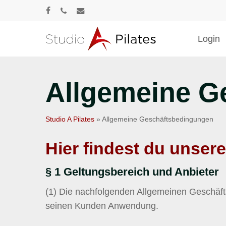
Skip
facebook
phone
email
to
main
Login
content
Allgemeine G
Drücke Enter zum Suchen oder ESC zum Sc
Studio A Pilates
»
Allgemeine Geschäftsbedingungen
Hier findest du unser
§ 1 Geltungsbereich und Anbieter
(1) Die nachfolgenden Allgemeinen Geschäf
seinen Kunden Anwendung.