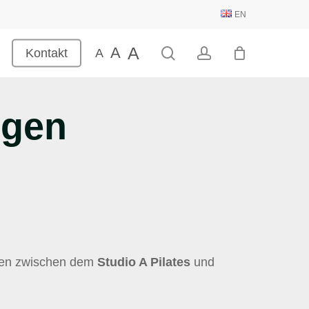
EN
A
A
search
account
Kontakt
A
ngen
ngen zwischen dem
Studio A Pilates
und