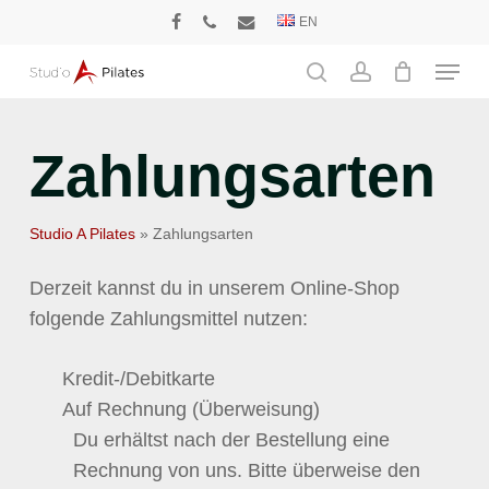
Skip
EN
facebook
phone
email
to
Menu
main
search
account
content
Zahlungsarten
Studio A Pilates
»
Zahlungsarten
Derzeit kannst du in unserem Online-Shop
folgende Zahlungsmittel nutzen:
Kredit-/Debitkarte
Auf Rechnung (Überweisung)
Du erhältst nach der Bestellung eine
Rechnung von uns. Bitte überweise den