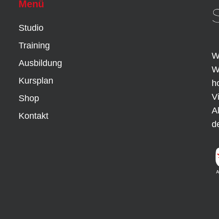
Menü
Studio
Training
W
Ausbildung
W
Kursplan
h
V
Shop
A
Kontakt
d