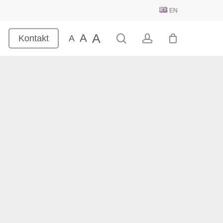
EN
A
A
search
account
Kontakt
A