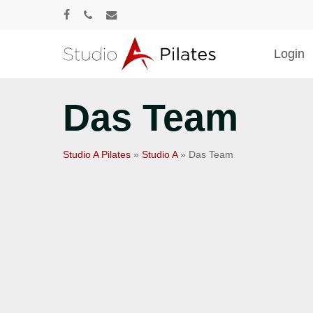
Skip
facebook
phone
email
to
main
Login
content
Das Team
Drücke Enter zum Suchen oder ESC zum Sc
Studio A Pilates
»
Studio A
»
Das Team