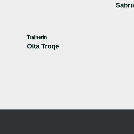
Sabri
Trainerin
Olta Troqe