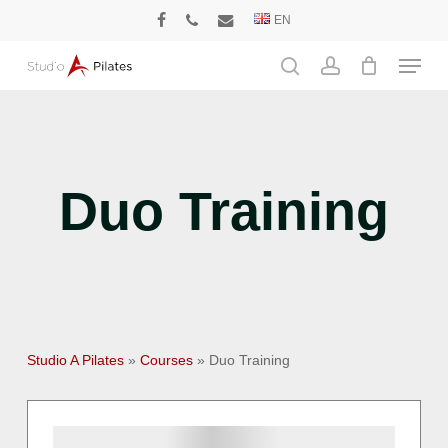
Skip
EN
facebook
phone
email
to
Menu
main
search
account
content
Duo Training
Studio A Pilates
»
Courses
»
Duo Training