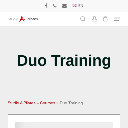
Skip
EN
facebook
phone
email
to
Menu
main
search
account
content
Duo Training
Studio A Pilates
»
Courses
»
Duo Training