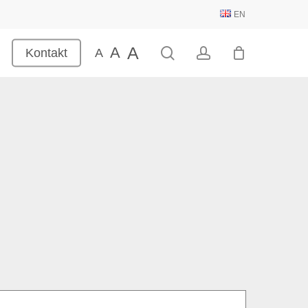
EN
A
A
search
account
Kontakt
A