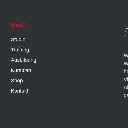
Menü
Studio
Training
W
Ausbildung
W
Kursplan
h
V
Shop
A
Kontakt
d