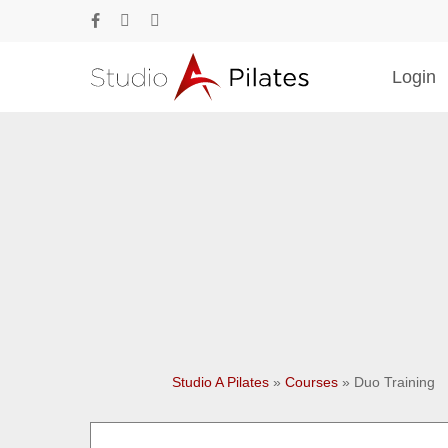
Skip
facebook
phone
email
to
main
Login
content
Drücke Enter zum Suchen oder ESC zum Sc
Studio A Pilates
»
Courses
»
Duo Training