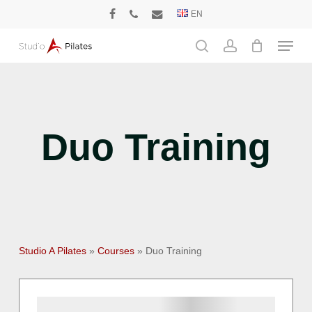
Skip
EN
facebook
phone
email
to
Menu
main
search
account
content
Duo Training
Studio A Pilates
»
Courses
»
Duo Training