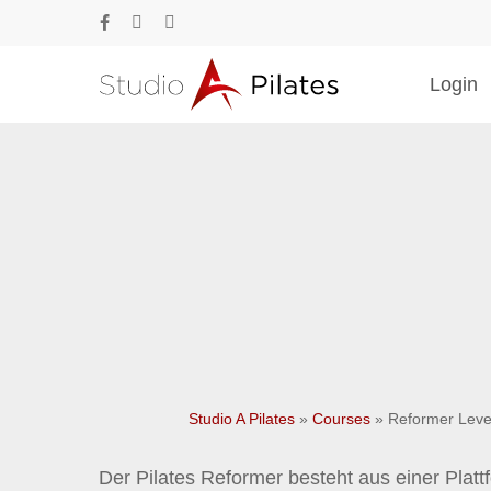
Skip
facebook
phone
email
to
main
Login
content
Drücke Enter zum Suchen oder ESC zum Sc
Studio A Pilates
»
Courses
»
Reformer Leve
Der Pilates Reformer besteht aus einer Plattfo