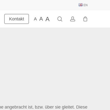
EN
A
A
search
account
Kontakt
A
e angebracht ist, bzw. über sie gleitet. Diese