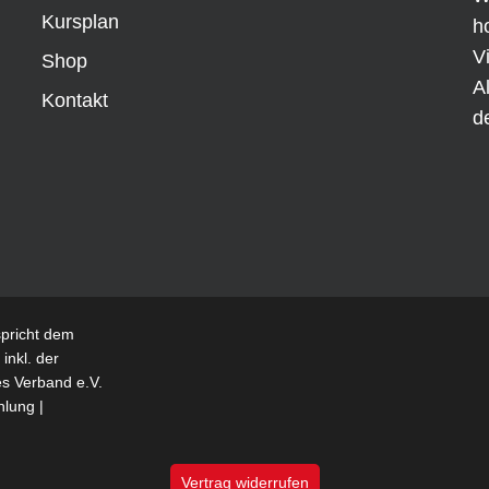
Kursplan
h
V
Shop
A
Kontakt
d
spricht dem
inkl. der
es Verband e.V.
hlung
|
Vertrag widerrufen