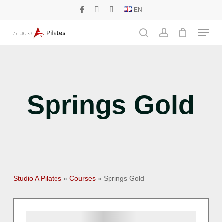
Skip
EN
facebook
phone
email
to
Menu
main
search
account
content
Springs Gold
Studio A Pilates
»
Courses
»
Springs Gold