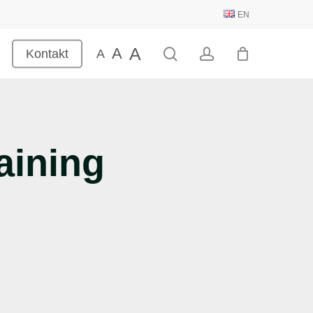
EN
A
A
search
account
Kontakt
A
aining