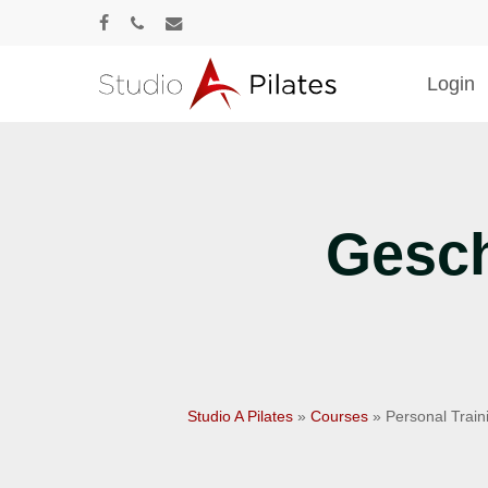
Skip
facebook
phone
email
to
main
Login
content
Drücke Enter zum Suchen oder ESC zum Sc
Gesch
Studio A Pilates
»
Courses
»
Personal Train