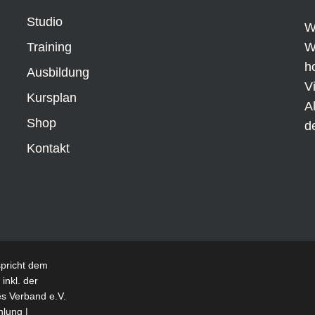
Studio
W
Training
W
h
Ausbildung
V
Kursplan
A
Shop
d
Kontakt
spricht dem
inkl. der
es Verband e.V.
hlung
|