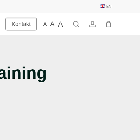
EN
A
A
search
account
Kontakt
A
aining