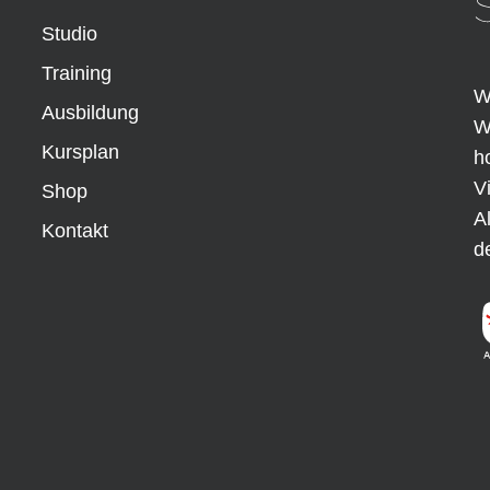
Studio
Training
W
Ausbildung
W
Kursplan
h
V
Shop
A
Kontakt
d