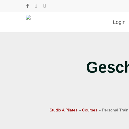
Skip
facebook
phone
email
to
main
Login
content
Drücke Enter zum Suchen oder ESC zum Sc
Gesch
Studio A Pilates
»
Courses
»
Personal Train