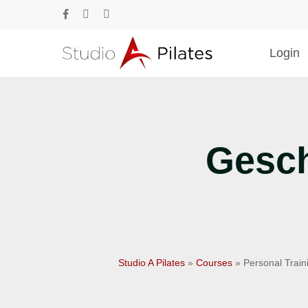
Skip
facebook
phone
email
to
main
Login
content
Drücke Enter zum Suchen oder ESC zum Sc
Gesch
Studio A Pilates
»
Courses
»
Personal Train