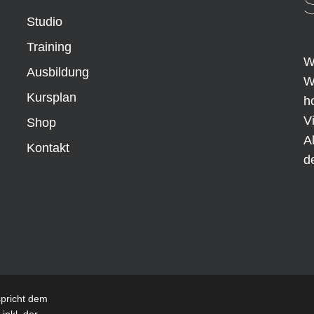
Studio
Training
W
Ausbildung
W
Kursplan
h
V
Shop
A
Kontakt
d
spricht dem