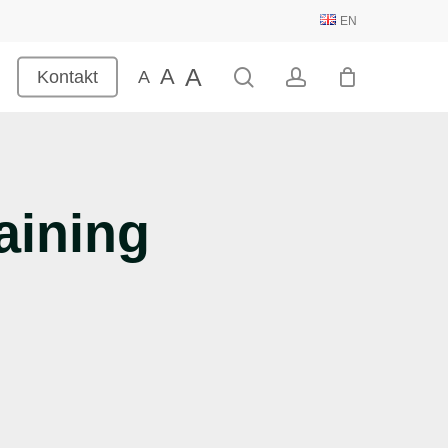
EN
A
A
search
account
Kontakt
A
aining