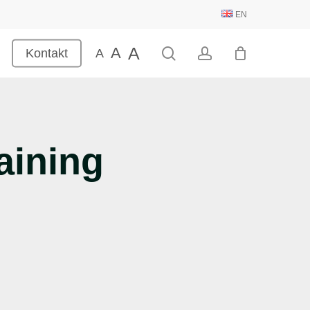
EN
A
A
search
account
Kontakt
A
aining