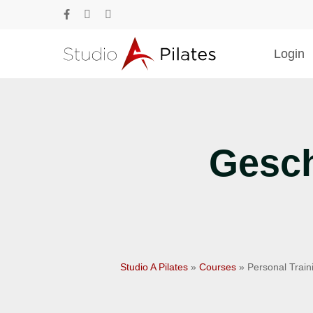
Skip
facebook
phone
email
to
main
Login
content
Drücke Enter zum Suchen oder ESC zum Sc
Gesch
Studio A Pilates
»
Courses
»
Personal Train