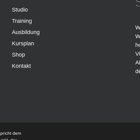
Studio
Training
W
Ausbildung
W
Kursplan
h
V
Shop
A
Kontakt
d
spricht dem