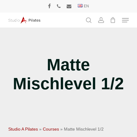
Skip
EN
facebook
phone
email
to
Menu
main
search
account
content
Matte
Mischlevel 1/2
Studio A Pilates
»
Courses
»
Matte Mischlevel 1/2