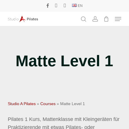
Skip
EN
facebook
phone
email
to
Menu
main
search
account
content
Matte Level 1
Studio A Pilates
»
Courses
»
Matte Level 1
Pilates 1 Kurs, Mattenklasse mit Kleingeräten für
Praktizierende mit etwas Pilates- oder