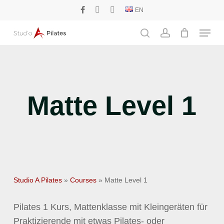
Skip
EN
facebook
phone
email
to
Menu
main
search
account
content
Matte Level 1
Studio A Pilates
»
Courses
»
Matte Level 1
Pilates 1 Kurs, Mattenklasse mit Kleingeräten für
Praktizierende mit etwas Pilates- oder