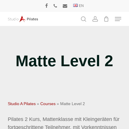
Skip
EN
facebook
phone
email
to
Menu
main
search
account
content
Matte Level 2
Studio A Pilates
»
Courses
»
Matte Level 2
Pilates 2 Kurs, Mattenklasse mit Kleingeräten für
fortgeschrittene Teilnehmer, mit Vorkenntnissen