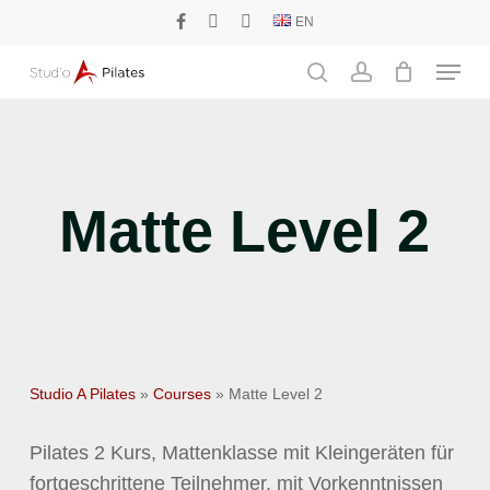
Skip
EN
facebook
phone
email
to
Menu
main
search
account
content
Matte Level 2
Studio A Pilates
»
Courses
»
Matte Level 2
Pilates 2 Kurs, Mattenklasse mit Kleingeräten für
fortgeschrittene Teilnehmer, mit Vorkenntnissen