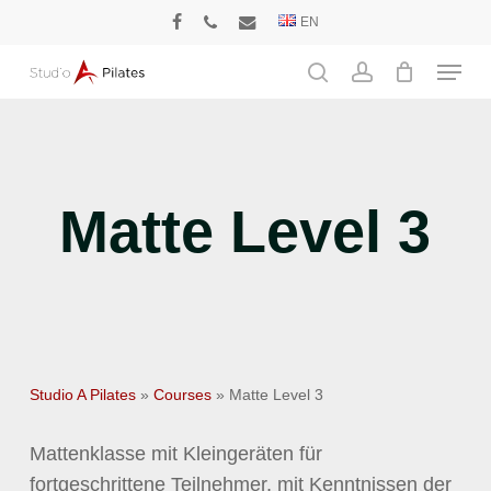
Skip
EN
facebook
phone
email
to
Menu
main
search
account
content
Matte Level 3
Studio A Pilates
»
Courses
»
Matte Level 3
Mattenklasse mit Kleingeräten für
fortgeschrittene Teilnehmer, mit Kenntnissen der