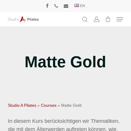
Skip
EN
facebook
phone
email
to
Menu
main
search
account
content
Matte Gold
Studio A Pilates
»
Courses
»
Matte Gold
In diesem Kurs berücksichtigen wir Thematiken,
die mit dem Älterwerden auftreten können, wie.