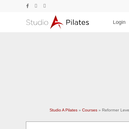
Skip
facebook
phone
email
to
main
Login
content
Drücke Enter zum Suchen oder ESC zum Sc
Studio A Pilates
»
Courses
»
Reformer Leve