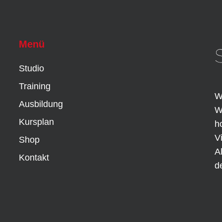
Menü
Studio
Training
W
Ausbildung
W
Kursplan
h
V
Shop
A
Kontakt
d