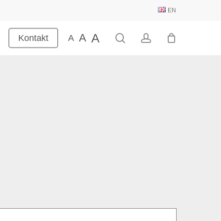
EN
A
A
search
account
Kontakt
A