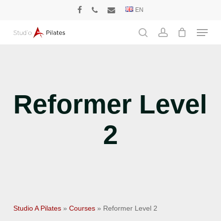
Skip
EN
facebook
phone
email
to
Menu
main
search
account
content
Reformer Level
2
Studio A Pilates
»
Courses
»
Reformer Level 2