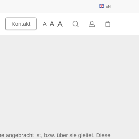
EN
A
A
search
account
Kontakt
A
e angebracht ist, bzw. über sie gleitet. Diese