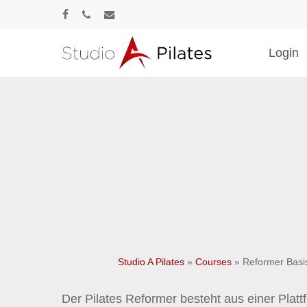
Skip
facebook
phone
email
to
main
Login
content
Drücke Enter zum Suchen oder ESC zum Sc
Studio A Pilates
»
Courses
»
Reformer Basi
Der Pilates Reformer besteht aus einer Plattfo