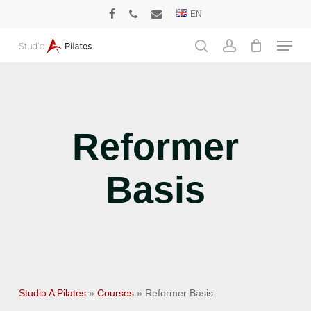
Skip
EN
facebook
phone
email
to
Menu
main
search
account
content
Reformer
Basis
Studio A Pilates
»
Courses
»
Reformer Basis