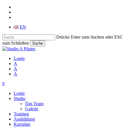
Skip
facebook
to
phone
main
email
content
EN
Drücke Enter zum Suchen oder ESC
zum Schließen
Suche
Close
Search
Login
A
A
A
search
account
0
Menu
Login
Studio
Das Team
Galerie
Training
Ausbildung
Kursplan