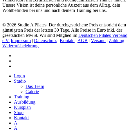
Unsere Vision ist deine persönliche Auszeit aus dem Alltag, dein
Wohlbefinden bei uns und nach deinem Training bei uns.
© 2026 Studio A Pilates. Der durchgestrichene Preis entspricht dem
günstigsten Preis der letzten 30 Tage. Alle Preise in Euro inkl. der
gesetzlichen MwSt. Wir sind Mitglied im
Deutschen Pilates Verband
e.V.
Impressum
|
Datenschutz
|
Kontakt
|
AGB
|
Versand
|
Zahlung
|
Widerrufsbelehrung
facebook
phone
email
Close
Login
Menu
Studio
Das Team
Galerie
Training
Ausbildung
Kursplan
Shop
Kontakt
A
A