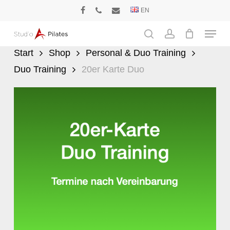
Skip
EN
facebook
phone
email
to
Menu
main
search
account
content
Start
Shop
Personal & Duo Training
Duo Training
20er Karte Duo