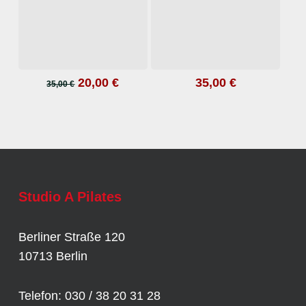
Ursprünglicher
Aktueller
20,00
€
35,00
€
In den Warenkorb
In den Warenkorb
35,00
€
Preis
Preis
war:
ist:
35,00 €
20,00 €.
Studio A Pilates
Berliner Straße 120
10713 Berlin
Telefon: 030 / 38 20 31 28