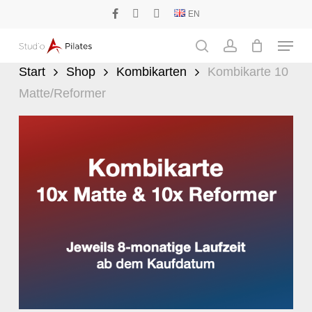
Skip
EN
facebook
phone
email
to
Menu
main
search
account
content
Start
Shop
Kombikarten
Kombikarte 10
Matte/Reformer