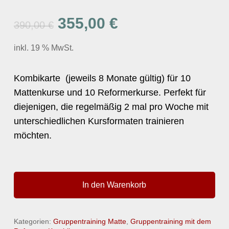
Ursprünglicher
Aktueller
355,00
€
390,00
€
Preis
Preis
inkl. 19 % MwSt.
war:
ist:
390,00 €
355,00 €.
Kombikarte (jeweils 8 Monate gültig) für 10
Mattenkurse und 10 Reformerkurse. Perfekt für
diejenigen, die regelmäßig 2 mal pro Woche mit
unterschiedlichen Kursformaten trainieren
möchten.
In den Warenkorb
Kategorien:
Gruppentraining Matte
,
Gruppentraining mit dem