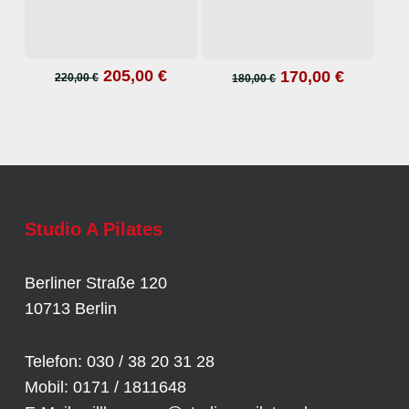
Ursprünglicher
Aktueller
Ursprünglicher
Aktuelle
205,00
€
170,00
€
In den Warenkorb
In den Warenkorb
220,00
€
180,00
€
Preis
Preis
Preis
Preis
war:
ist:
war:
ist:
220,00 €
205,00 €.
180,00 €
170,00 €
Studio A Pilates
Berliner Straße 120
10713 Berlin
Telefon: 030 / 38 20 31 28
Mobil: 0171 / 1811648