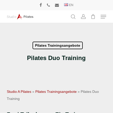
Skip
EN
facebook
phone
email
to
Menu
main
search
account
content
Pilates Trainingsangebote
Pilates Duo Training
Studio A Pilates
»
Pilates Trainingsangebote
»
Pilates Duo
Training