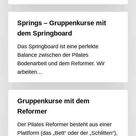
Springs
Springs – Gruppenkurse mit
–
dem Springboard
Gruppenkurse
mit
Das Springboard ist eine perfekte
dem
Balance zwischen der Pilates
Springboard
Bodenarbeit und dem Reformer. Wir
arbeiten…
Gruppenkurse
Gruppenkurse mit dem
mit
Reformer
dem
Reformer
Der Pilates Reformer besteht aus einer
Plattform (das „Bett“ oder der „Schlitten“),