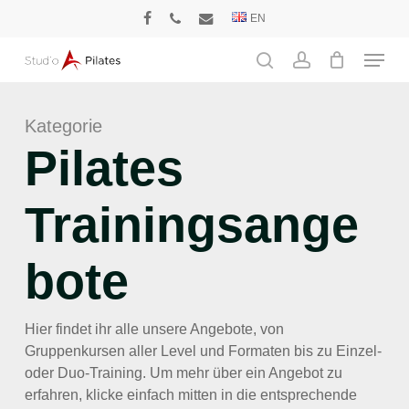
Skip
EN
facebook
phone
email
to
Menu
main
search
account
content
Kategorie
Pilates
Trainingsange
bote
Hier findet ihr alle unsere Angebote, von
Gruppenkursen aller Level und Formaten bis zu Einzel-
oder Duo-Training. Um mehr über ein Angebot zu
erfahren, klicke einfach mitten in die entsprechende